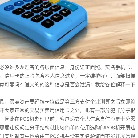
都必须许多办理者的各层面信息：身份证正面照、实名手机卡、
，信用卡的正脸包含本人信息过多，一定维护好）、面部扫描
究竟可靠吗？递交的的这种信息是否会泄漏？我给各位解释一下
工具，买卖资产要经拉卡拉或是第三方支付企业测算之后立即流
除开大家正常的交易买卖用信用卡之外，也有一部分犯罪分子根
。因此在POS机办理以前，客户递交个人信息自信心是十分需
那麼违反规定分子结构就比较简单的使用选购的POS机开展违
门实地调查中也会由于POS机并没有实名验证而不能开展常规