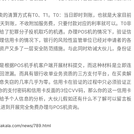
卖的清算方式有T0、T1。T0：当日即时到账，也就是大家目前
第二天到账，不收附加服务费，只要付款对应的利率就可以。T0非
给了犯罪分子投机取巧的机遇。办理POS机的情况下，验证信
理信用卡的情况下，银行的风险性监管单位已经对申请者的各
资产又多了一层安全防范措施。与此同时劝诫大伙儿，身份证
是根据POS机手机客户端开展材料提交，而这种材料是立即连
回泄漏。而具有银行收单业务资质的三方支付平台，在买卖解
息失窃的几率几乎为零。信用卡在验证的过程中只必须验证正
的支付密码和信用卡反面的3位CVV码，那么你的这一信用卡
后给予个人信息的分析，大伙儿假如还有什么不了解可以留言板
以进到开展完全免费办理与POS机资询。
iakala.com/news/789.html