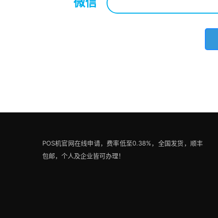
微信
*
POS机官网在线申请，费率低至0.38%，全国发货，顺丰
包邮，个人及企业皆可办理！