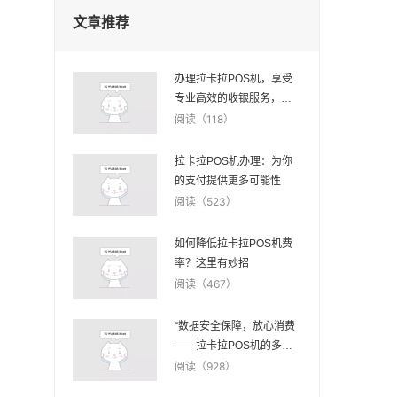
文章推荐
办理拉卡拉POS机，享受
专业高效的收银服务，提
升顾客满意度与忠诚度
阅读（118）
拉卡拉POS机办理：为你
的支付提供更多可能性
阅读（523）
如何降低拉卡拉POS机费
率？这里有妙招
阅读（467）
“数据安全保障，放心消费
——拉卡拉POS机的多层
防护机制”
阅读（928）