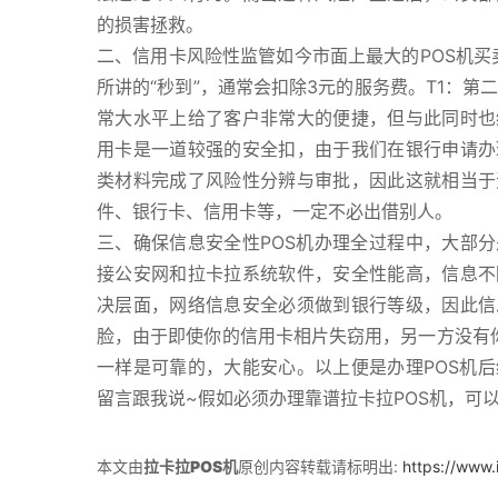
的损害拯救。
二、信用卡风险性监管如今市面上最大的POS机买
所讲的“秒到”，通常会扣除3元的服务费。T1：
常大水平上给了客户非常大的便捷，但与此同时也
用卡是一道较强的安全扣，由于我们在银行申请办
类材料完成了风险性分辨与审批，因此这就相当于
件、银行卡、信用卡等，一定不必出借别人。
三、确保信息安全性POS机办理全过程中，大部分
接公安网和拉卡拉系统软件，安全性能高，信息不
决层面，网络信息安全必须做到银行等级，因此信
脸，由于即使你的信用卡相片失窃用，另一方没有你
一样是可靠的，大能安心。以上便是办理POS机
留言跟我说~假如必须办理靠谱拉卡拉POS机，可
本文由
拉卡拉POS机
原创内容转载请标明出:
https://www.