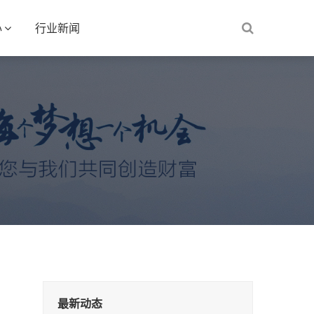
心
行业新闻
最新动态