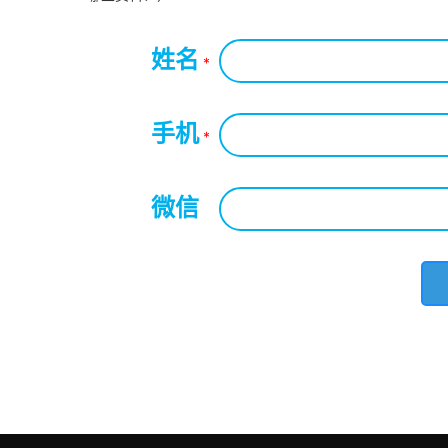
姓名
*
手机
*
微信
*