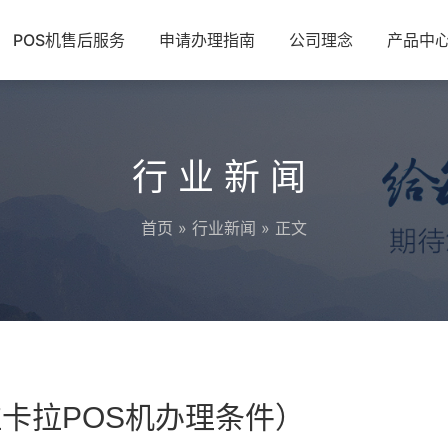
POS机售后服务
申请办理指南
公司理念
产品中
行业新闻
首页
»
行业新闻
» 正文
卡拉POS机办理条件）