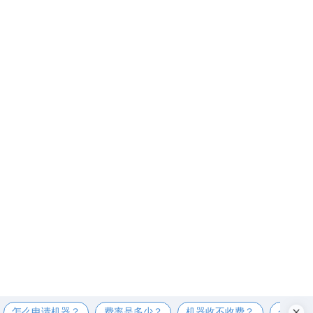
怎么申请机器？
费率是多少？
机器收不收费？
个人可