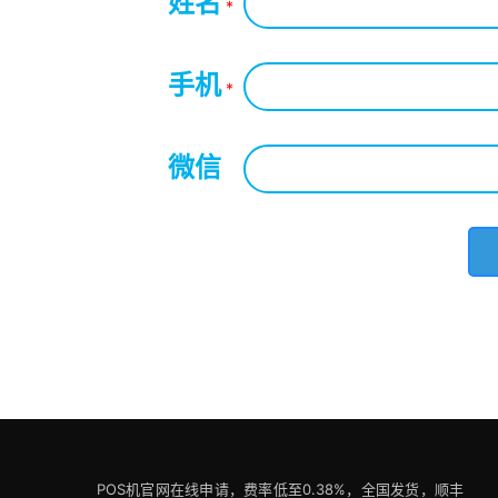
姓名
*
手机
*
微信
*
POS机官网在线申请，费率低至0.38%，全国发货，顺丰