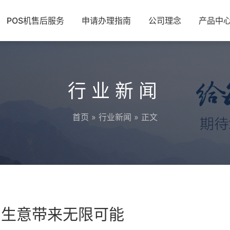
POS机售后服务
申请办理指南
公司理念
产品中
行业新闻
首页
»
行业新闻
» 正文
的生意带来无限可能