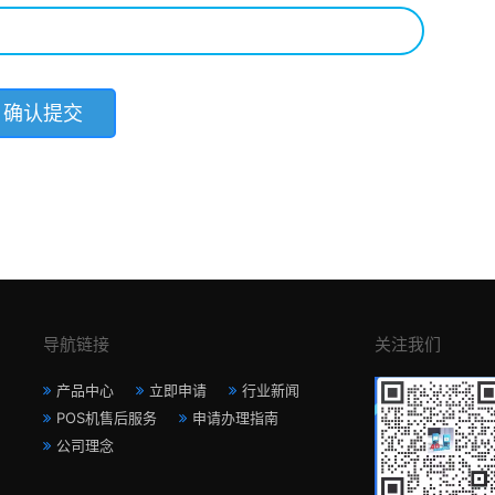
导航链接
关注我们
产品中心
立即申请
行业新闻
POS机售后服务
申请办理指南
公司理念