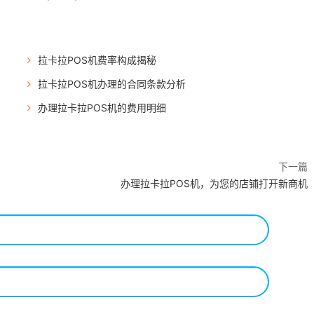
拉卡拉POS机费率构成揭秘
拉卡拉POS机办理的合同条款分析
办理拉卡拉POS机的费用明细
下一篇
办理拉卡拉POS机，为您的店铺打开新商机