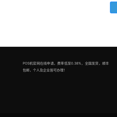
POS机官网在线申请，费率低至0.38%，全国发货，顺丰
包邮，个人及企业皆可办理！