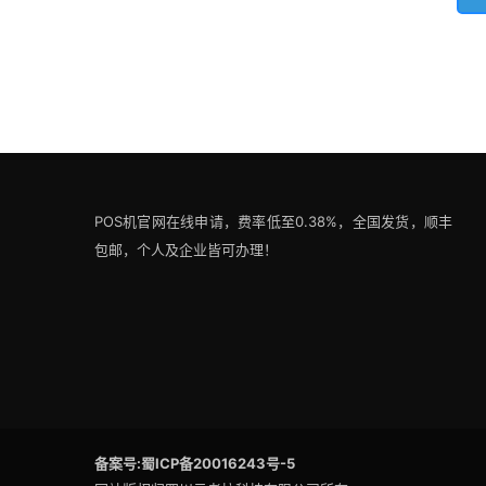
POS机官网在线申请，费率低至0.38%，全国发货，顺丰
包邮，个人及企业皆可办理！
备案号:蜀ICP备20016243号-5