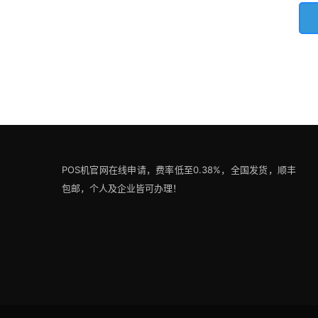
POS机官网在线申请，费率低至0.38%，全国发货，顺丰
包邮，个人及企业皆可办理！