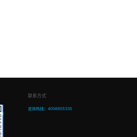
联系方式
咨询热线：4006655335