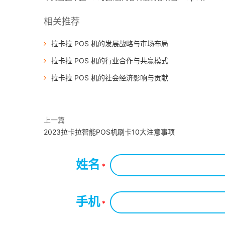
相关推荐
拉卡拉 POS 机的发展战略与市场布局
拉卡拉 POS 机的行业合作与共赢模式
拉卡拉 POS 机的社会经济影响与贡献
上一篇
2023拉卡拉智能POS机刷卡10大注意事项
姓名
*
手机
*