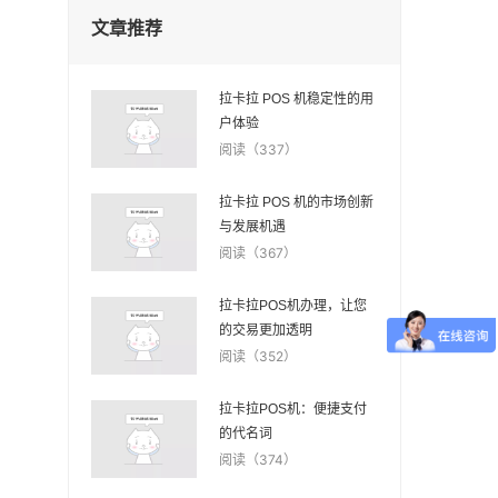
文章推荐
拉卡拉 POS 机稳定性的用
户体验
阅读（337）
拉卡拉 POS 机的市场创新
与发展机遇
阅读（367）
拉卡拉POS机办理，让您
的交易更加透明
阅读（352）
拉卡拉POS机：便捷支付
的代名词
阅读（374）