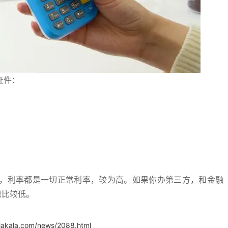
证件：
，利率都是一切正常利率，较为高。如果你办第三方，和金融
也比较低。
iakala.com/news/2088.html