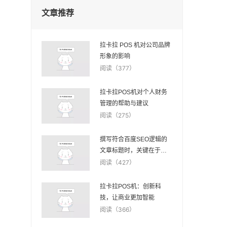
文章推荐
拉卡拉 POS 机对公司品牌
形象的影响
阅读（377）
拉卡拉POS机对个人财务
管理的帮助与建议
阅读（275）
撰写符合百度SEO逻辑的
文章标题时，关键在于结
合关键词、明确表达文章
阅读（427）
主题，同时保持标题的吸
引力和简洁性。以下是关
拉卡拉POS机：创新科
于拉卡拉POS机申请的100
技，让商业更加智能
个文章标题示例，旨在满
阅读（366）
足这些要求：