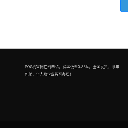
POS机官网在线申请，费率低至0.38%，全国发货，顺丰
包邮，个人及企业皆可办理！