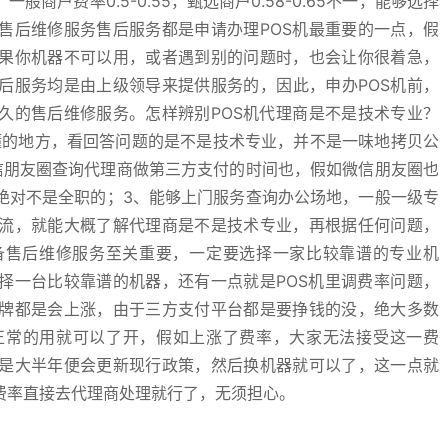
户费率0.5-0.55，甄选商户0.58-0.65不一，能够选择
售后维修服务售后服务都是申请办理POS机最重要的一点，假
果你机器不可以用，或者遇到别的问题时，也会让你很着急，
后服务均是由上级领导来提供服务的，因此，申办POS机前，
久的售后维修服务。怎样辨别POS机代理商是不是技术专业？
懂的地方，看回答问题的是不是技术专业，并不是一味地拷贝公
信朋友圈查询代理商做第三方支付的时间也，假如微信朋友圈也
绝对不是全职的；3、能够上门服务查询办公场地，一般一级专
流，就能大概了解代理商是不是技术专业，再根据任何问题，
备售后维修服务至关重要，一定要选择一家比较靠谱的专业机
择一台比较靠谱的机器，还有一点就是POS机里调费率问题，
牌都是会上涨，由于三方支付平台都是要挣钱的没，绝大多数
正常的用就可以了开，假如上涨了费率，大家无法接受这一费
是大半年便会更新现行政策，然后换机器就可以了，这一点就
费率直接去代理商处理就行了，无须担心。