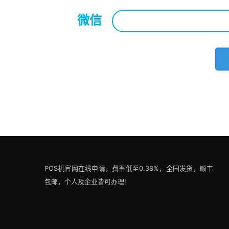
微信
*
POS机官网在线申请，费率低至0.38%，全国发货，顺丰
包邮，个人及企业皆可办理！