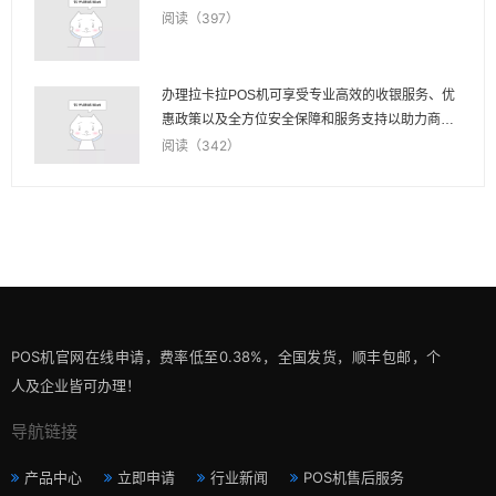
阅读（397）
办理拉卡拉POS机可享受专业高效的收银服务、优
惠政策以及全方位安全保障和服务支持以助力商家
快速发展与成长壮大
阅读（342）
POS机官网在线申请，费率低至0.38%，全国发货，顺丰包邮，个
人及企业皆可办理！
导航链接
产品中心
立即申请
行业新闻
POS机售后服务