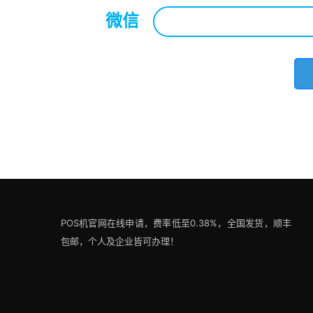
微信
*
POS机官网在线申请，费率低至0.38%，全国发货，顺丰
包邮，个人及企业皆可办理！