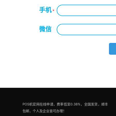
手机
*
微信
*
POS机官网在线申请，费率低至0.38%，全国发货，顺丰
包邮，个人及企业皆可办理！