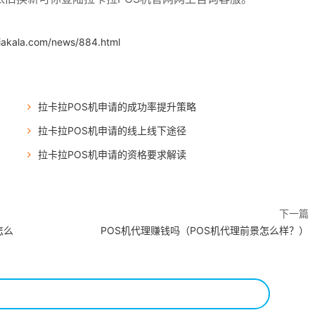
iakala.com/news/884.html
拉卡拉POS机申请的成功率提升策略
拉卡拉POS机申请的线上线下途径
拉卡拉POS机申请的资格要求解读
下一篇
怎么
POS机代理赚钱吗（POS机代理前景怎么样？）