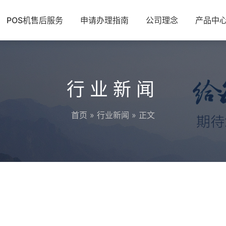
POS机售后服务
申请办理指南
公司理念
产品中
行业新闻
首页
»
行业新闻
» 正文