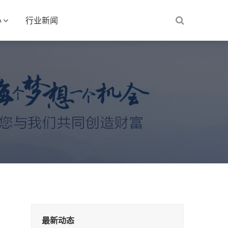
心
行业新闻
最新动态