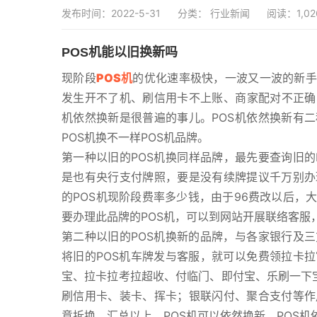
发布时间：2022-5-31
分类：
行业新闻
阅读：1,02
POS机能以旧换新吗
现阶段
POS机
的优化速率极快，一波又一波的新手
发生开不了机、刷信用卡不上账、商家配对不正确、
机依然换新是很普遍的事儿。POS机依然换新有二
POS机换不一样POS机品牌。
第一种以旧的POS机换同样品牌，最先要查询旧的
是也有央行支付牌照，要是没有续牌提议千万别办
的POS机现阶段费率多少钱，由于96费改以后，
要办理此品牌的POS机，可以到网站开展联络客服
第二种以旧的POS机换新的品牌，与各家银行及三
将旧的POS机车牌发与客服，就可以免费领拉卡拉
宝、拉卡拉考拉超收、付临门、即付宝、乐刷一下宝、
刷信用卡、装卡、挥卡；银联闪付、聚合支付等作
意拆换。汇总以上，POS机可以依然换新，POS机