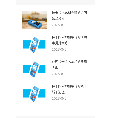
拉卡拉POS机办理的合同
条款分析
2026-8-9
拉卡拉POS机申请的成功
率提升策略
2026-8-9
办理拉卡拉POS机的费用
明细
2026-8-9
拉卡拉POS机申请的线上
线下途径
2026-8-9