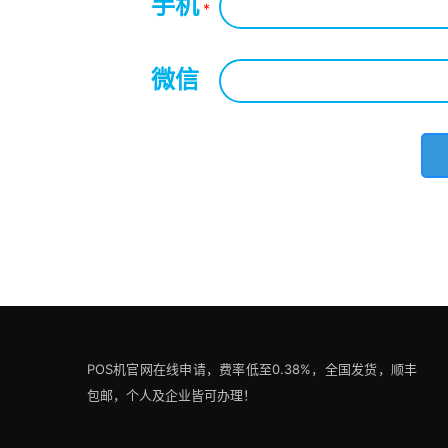
手机
*
微信
*
POS机官网在线申请，费率低至0.38%，全国发货，顺丰
包邮，个人及企业皆可办理！