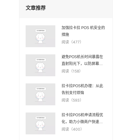
文章推荐
加强拉卡拉 POS 机安全的
措施
阅读（477）
避免POS机长时间暴露在
直射阳光下，以防屏幕老
化。
阅读（158）
拉卡拉POS机办理：从此
告别支付烦恼
阅读（593）
拉卡拉POS机申请流程优
化，助力小微商户快速发
展
阅读（400）