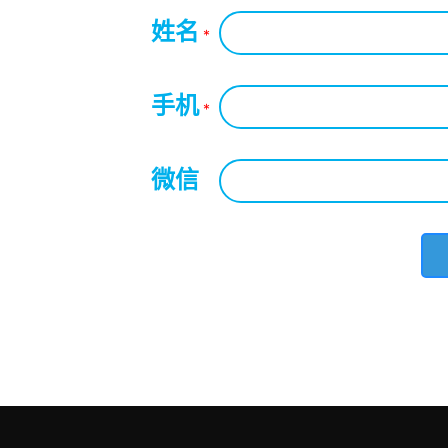
姓名
*
手机
*
微信
*