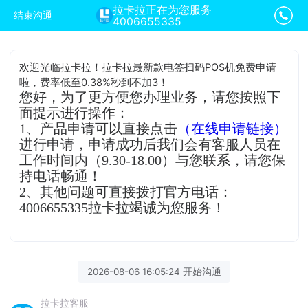
拉卡拉正在为您服务
结束沟通
4006655335
欢迎光临拉卡拉！拉卡拉最新款电签扫码POS机免费申请
啦，费率低至0.38%秒到不加3！
您好，为了更方便您办理业务，请您按照下
面提示进行操作：
1、产品申请可以直接点击
（在线申请链接）
进行申请，申请成功后我们会有客服人员在
工作时间内（9.30-18.00）与您联系，请您保
持电话畅通！
2、其他问题可直接拨打官方电话：
4006655335拉卡拉竭诚为您服务！
2026-08-06 16:05:24 开始沟通
拉卡拉客服