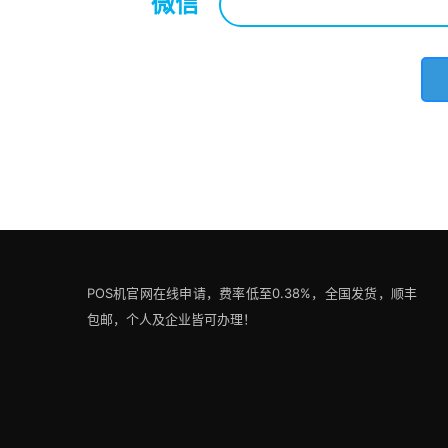
微信
*
POS机官网在线申请，费率低至0.38%，全国发货，顺丰
包邮，个人及企业皆可办理！