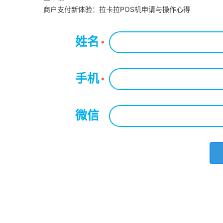
商户支付新体验：拉卡拉POS机申请与操作心得
姓名
*
手机
*
微信
*