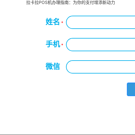
拉卡拉POS机办理指南：为你的支付增添新动力
姓名
*
手机
*
微信
*