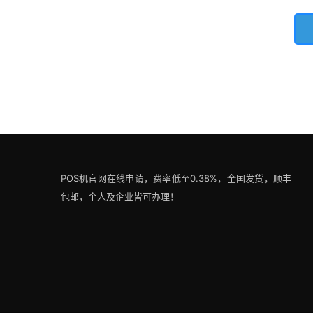
POS机官网在线申请，费率低至0.38%，全国发货，顺丰
包邮，个人及企业皆可办理！