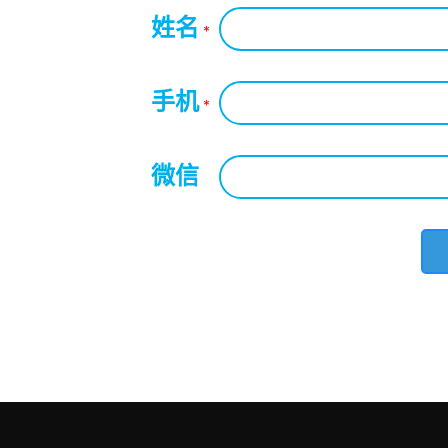
姓名
*
手机
*
微信
*