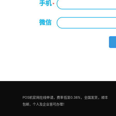
手机
*
微信
*
POS机官网在线申请，费率低至0.38%，全国发货，顺丰
包邮，个人及企业皆可办理！