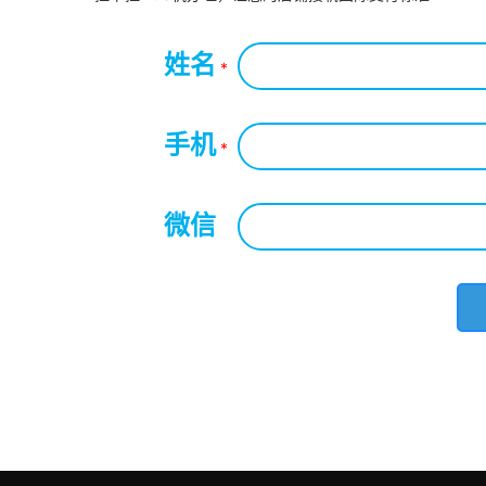
姓名
*
手机
*
微信
*