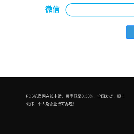
微信
*
POS机官网在线申请，费率低至0.38%，全国发货，顺丰
包邮，个人及企业皆可办理！