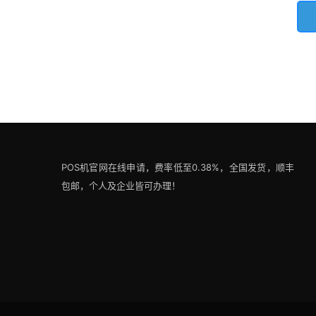
POS机官网在线申请，费率低至0.38%，全国发货，顺丰
包邮，个人及企业皆可办理！