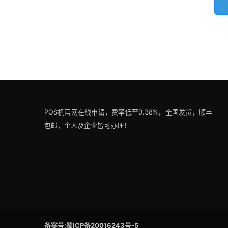
POS机官网在线申请，费率低至0.38%，全国发货，顺丰
包邮，个人及企业皆可办理！
备案号:蜀ICP备20016243号-5