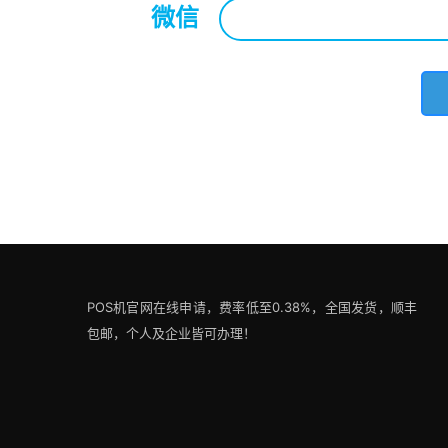
微信
*
POS机官网在线申请，费率低至0.38%，全国发货，顺丰
包邮，个人及企业皆可办理！