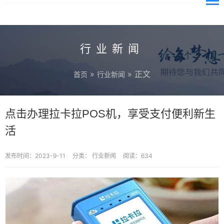
行业新闻
»
» 正文
首页
行业新闻
点击办理拉卡拉POS机，享受支付便利新生
活
发布时间：2023-9-11
分类：
行业新闻
阅读：634