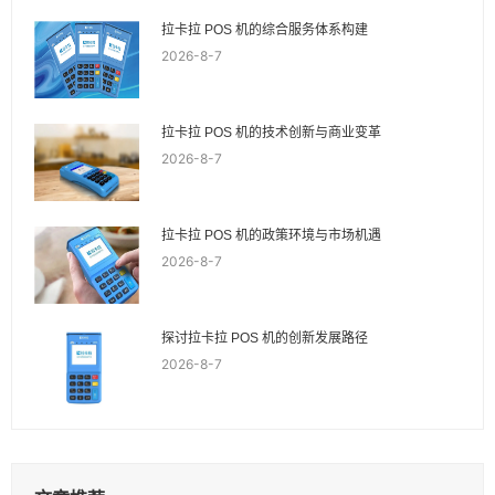
拉卡拉 POS 机的综合服务体系构建
2026-8-7
拉卡拉 POS 机的技术创新与商业变革
2026-8-7
拉卡拉 POS 机的政策环境与市场机遇
2026-8-7
探讨拉卡拉 POS 机的创新发展路径
2026-8-7