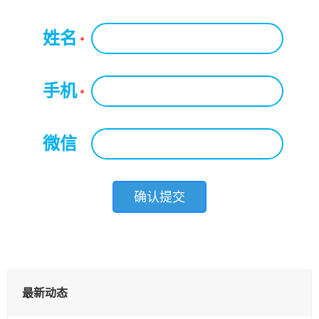
姓名
*
手机
*
微信
*
最新动态