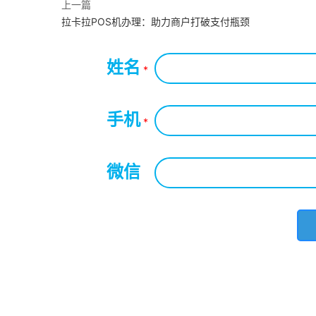
上一篇
拉卡拉POS机办理：助力商户打破支付瓶颈
姓名
*
手机
*
微信
*