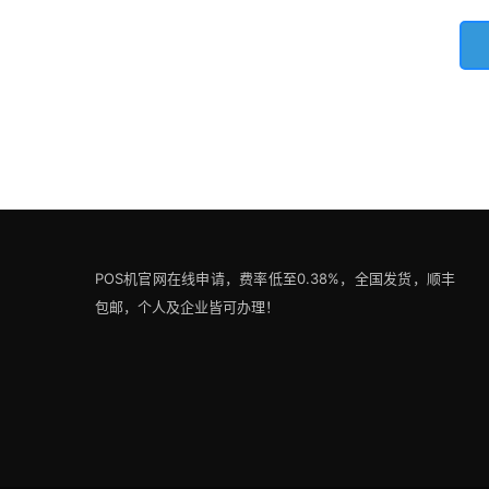
POS机官网在线申请，费率低至0.38%，全国发货，顺丰
包邮，个人及企业皆可办理！