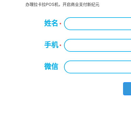
办理拉卡拉POS机，开启商业支付新纪元
姓名
*
手机
*
微信
*