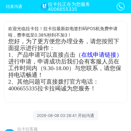
拉卡拉正在为您服务
结束沟通
4006655335
欢迎光临拉卡拉！拉卡拉最新款电签扫码POS机免费申请
啦，费率低至0.38%秒到不加3！
您好，为了更方便您办理业务，请您按照下
面提示进行操作：
1、产品申请可以直接点击
（在线申请链接）
进行申请，申请成功后我们会有客服人员在
工作时间内（9.30-18.00）与您联系，请您保
持电话畅通！
2、其他问题可直接拨打官方电话：
4006655335拉卡拉竭诚为您服务！
2026-08-08 03:28:41 开始沟通
拉卡拉客服