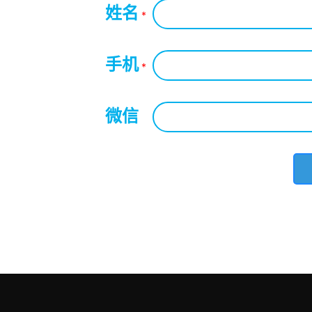
姓名
*
手机
*
微信
*