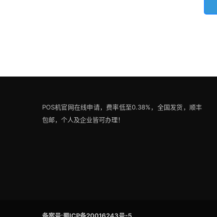
POS机官网在线申请，费率低至0.38%，全国发货，顺丰
包邮，个人及企业皆可办理！
备案号:蜀ICP备20016243号-5