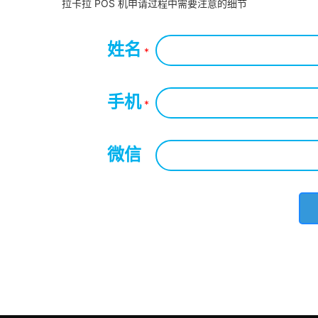
拉卡拉 POS 机申请过程中需要注意的细节
姓名
*
手机
*
微信
*