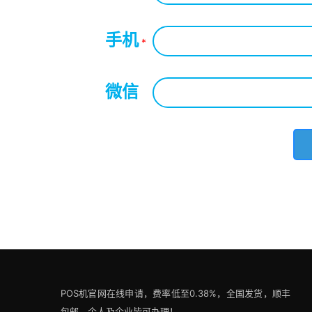
手机
*
微信
*
POS机官网在线申请，费率低至0.38%，全国发货，顺丰
包邮，个人及企业皆可办理！