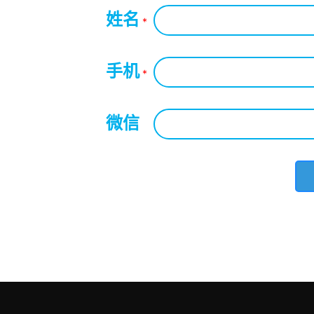
姓名
*
手机
*
微信
*