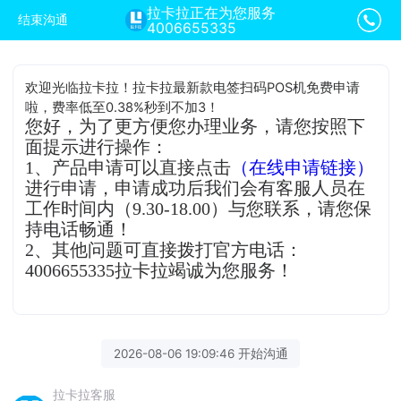
拉卡拉正在为您服务
结束沟通
4006655335
欢迎光临拉卡拉！拉卡拉最新款电签扫码POS机免费申请
啦，费率低至0.38%秒到不加3！
您好，为了更方便您办理业务，请您按照下
面提示进行操作：
1、产品申请可以直接点击
（在线申请链接）
进行申请，申请成功后我们会有客服人员在
工作时间内（9.30-18.00）与您联系，请您保
持电话畅通！
2、其他问题可直接拨打官方电话：
4006655335拉卡拉竭诚为您服务！
2026-08-06 19:09:46 开始沟通
拉卡拉客服