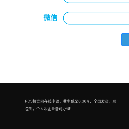
微信
*
POS机官网在线申请，费率低至0.38%，全国发货，顺丰
包邮，个人及企业皆可办理！