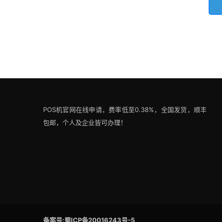
POS机官网在线申请，费率低至0.38%，全国发货，顺丰
包邮，个人及企业皆可办理！
备案号:蜀ICP备20016243号-5