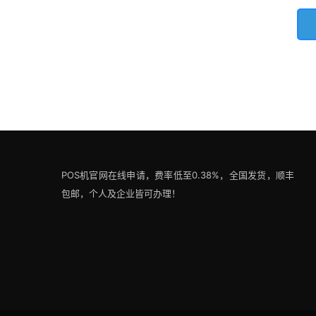
POS机官网在线申请，费率低至0.38%，全国发货，顺丰
包邮，个人及企业皆可办理！