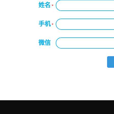
姓名
*
手机
*
微信
*