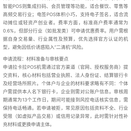
智能POS则集成扫码、会员管理等功能，适合餐饮、零售等
高频交易行业；电签POS体积小巧，支持电子签名，适合流
动摊位或轻资产创业者。费率方面，标准商户费率通常为
0.6%，但部分行业（如批发类）可申请优惠费率。用户需根
据自身交易量、行业属性及预算，优先选择官方认证的机
型，避免因低价诱惑陷入“二清机”风险。
申请流程：材料准备与审核要点
申请拉卡拉POS机需通过官方渠道（官网、授权服务商）提
交资料，核心材料包括营业执照、法人身份证、结算银行卡
及经营场所照片。个体户与企业的材料要求略有不同：个体
户需提供本人名下银行卡，企业则需对公账户信息。审核周
期通常为13个工作日，期间可能接到风控电话核实信息，需
保持电话畅通。若申请被拒，常见原因包括资料不全、行业
受限（如虚拟产品交易）或信用记录异常，此时需针对性补
充材料或更换申请主体。