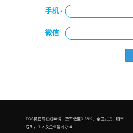
手机
*
微信
*
POS机官网在线申请，费率低至0.38%，全国发货，顺丰
包邮，个人及企业皆可办理！