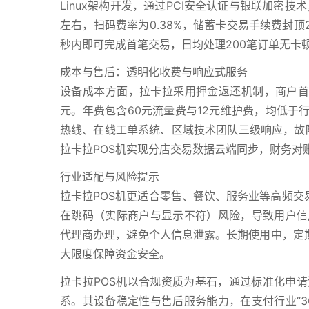
Linux架构开发，通过PCI安全认证与银联加密
左右，扫码费率为0.38%，储蓄卡交易手续费封
秒内即可完成首笔交易，日均处理200笔订单无卡
成本与售后：透明化收费与响应式服务
设备成本方面，拉卡拉采用押金返还机制，商户首月
元。年费包含60元流量费与12元维护费，均低于
热线、在线工单系统、区域技术团队三级响应，故障
拉卡拉POS机实现分店交易数据云端同步，财务对
行业适配与风险提示
拉卡拉POS机更适合零售、餐饮、服务业等高频交
在跳码（实际商户与显示不符）风险，导致用户信
代理商办理，避免个人信息泄露。长期使用中，定期
大限度保障资金安全。
拉卡拉POS机以合规资质为基石，通过标准化申
系。其设备稳定性与售后服务能力，在支付行业“3