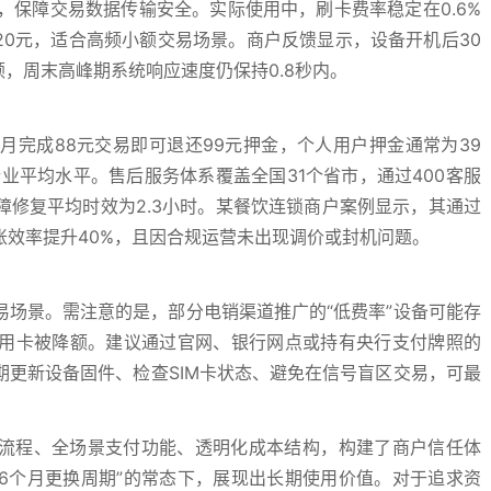
技术，保障交易数据传输安全。实际使用中，刷卡费率稳定在0.6%
顶20元，适合高频小额交易场景。商户反馈显示，设备开机后30
顿，周末高峰期系统响应速度仍保持0.8秒内。
完成88元交易即可退还99元押金，个人用户押金通常为39
行业平均水平。售后服务体系覆盖全国31个省市，通过400客服
修复平均时效为2.3小时。某餐饮连锁商户案例显示，其通过
账效率提升40%，且因合规运营未出现调价或封机问题。
易场景。需注意的是，部分电销渠道推广的“低费率”设备可能存
用卡被降额。建议通过官网、银行网点或持有央行支付牌照的
更新设备固件、检查SIM卡状态、避免在信号盲区交易，可最
请流程、全场景支付功能、透明化成本结构，构建了商户信任体
6个月更换周期”的常态下，展现出长期使用价值。对于追求资