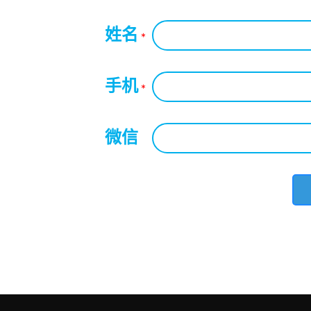
姓名
*
手机
*
微信
*