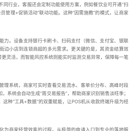
不同行业，客服还会定制功能使用方案，例如餐饮业可开通“扫
会员管理+促销活动”联动功能。这种“因需施教”的模式，让商家
配能力。设备支持银行卡刷卡、扫码支付（微信、支付宝、银联
从街边小店到连锁商超的多元需求。更关键的是，其资金结算效
转更灵活，而智能风控系统则能实时监测交易异常，保障每一笔
台管理系统，商家可实时查看交易流水、客单价分布、高峰时段
，系统会自动生成“周交易报告”，帮助商家识别销售淡旺季；
这种“工具+数据”的双重赋能，让POS机从收款终端升级为经
转化为商家经营效率的过程。从极简的申请入口到专业的落地服