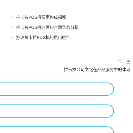
拉卡拉POS机费率构成揭秘
拉卡拉POS机办理的合同条款分析
办理拉卡拉POS机的费用明细
下一篇
拉卡拉公司文化在产品服务中的体现