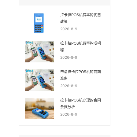
拉卡拉POS机费率的优惠
政策
2026-8-9
拉卡拉POS机费率构成揭
秘
2026-8-9
申请拉卡拉POS机的前期
准备
2026-8-9
拉卡拉POS机办理的合同
条款分析
2026-8-9