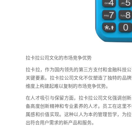
拉卡拉公司文化的市场竞争优势
拉卡拉，作为国内领先的第三方支付和金融科技公
关键要素。拉卡拉公司文化不仅塑造了独特的品牌
维度上构建起难以复制的市场竞争优势。
在人才吸引与保留方面，拉卡拉公司文化强调创新
备高度创新精神和专业素养的人才。员工在这里不
属感和价值实现。这种以人为本的管理哲学，为拉
出符合用户需求的新产品和服务。