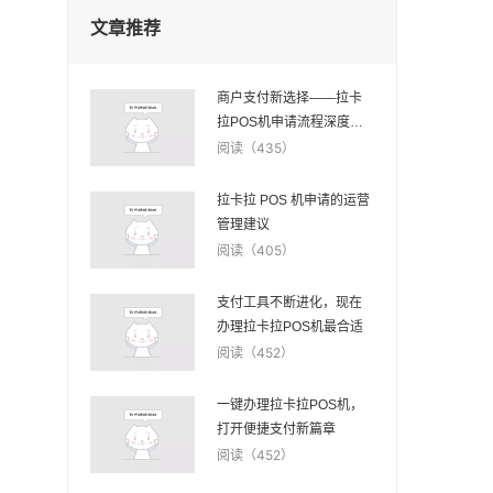
文章推荐
商户支付新选择——拉卡
拉POS机申请流程深度剖
析
阅读（435）
拉卡拉 POS 机申请的运营
管理建议
阅读（405）
支付工具不断进化，现在
办理拉卡拉POS机最合适
阅读（452）
一键办理拉卡拉POS机，
打开便捷支付新篇章
阅读（452）