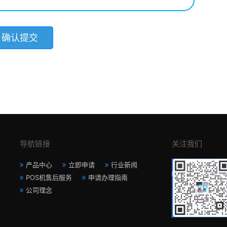
导航链接
关注我们
产品中心
立即申请
行业新闻
POS机售后服务
申请办理指南
公司理念