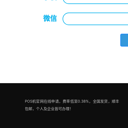
微信
*
POS机官网在线申请，费率低至0.38%，全国发货，顺丰
包邮，个人及企业皆可办理！