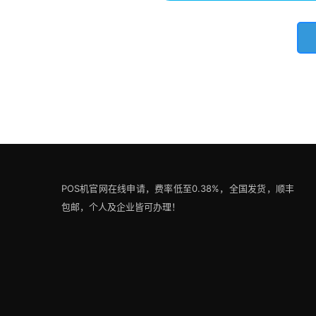
POS机官网在线申请，费率低至0.38%，全国发货，顺丰
包邮，个人及企业皆可办理！